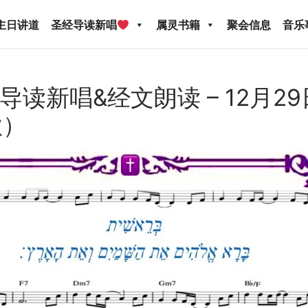
主日讲道
圣经导读新唱
属灵书籍
聚会信息
音乐
ed: 导读新唱&经文朗读 – 12月
歌）
圣经导读新唱
属灵书籍
聚会信息
音乐事工
宣
关于我们