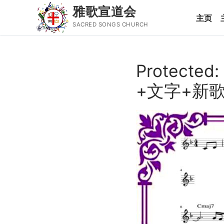
雅歌宣道会
主页
SACRED SONGS CHURCH
Skip
to
Protect
content
Search
+文字+新
for:
主页
主日讲道