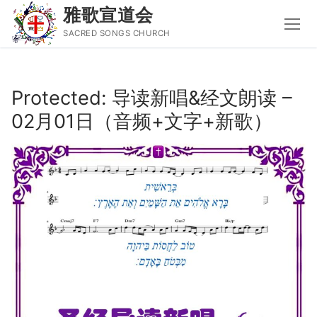
雅歌宣道会
SACRED SONGS CHURCH
Skip
to
Protected: 导读新唱&经文朗读 –
content
02月01日（音频+文字+新歌）
Search
for:
主页
主日讲道
圣经导读新唱
属灵书籍
聚会信息
音乐事工