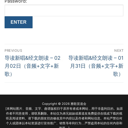
Password:
Post
PREVIOUS
NEXT
navigation
Previous
Next
导读新唱&经文朗读 – 02
导读新唱&经文朗读 – 01
post:
post:
月02日（音频+文字+新
月31日（音频+文字+新
歌）
歌）
Copyright © 2026 雅歌宣道会
[本网站图片、音频、文字、曲谱版权归于原所有者或本网站，用于非盈利目的。如原
作者不同意使用，请联系删除。本站仅为弟兄姐妹或慕道友免费提供在线或下载的视
听及阅读资料。请下载的朋友切勿修改其中内容以及作者和网站信息。本站严禁任何
个人或团体以本站资源进行宣传推广、销售等牟利行为，严禁盗用本站的任何内容和
资源。]