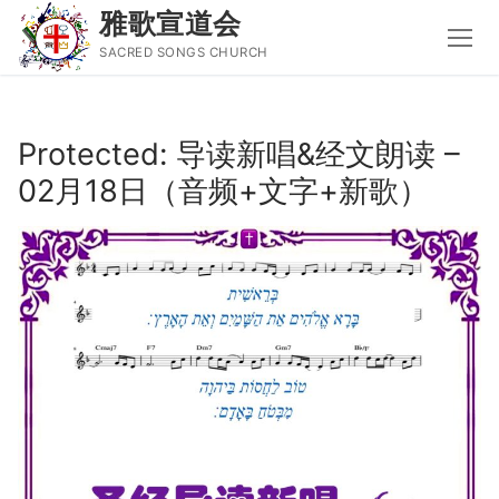
雅歌宣道会
SACRED SONGS CHURCH
Skip
to
Protected: 导读新唱&经文朗读 –
content
02月18日（音频+文字+新歌）
Search
for:
主页
主日讲道
圣经导读新唱
属灵书籍
聚会信息
音乐事工