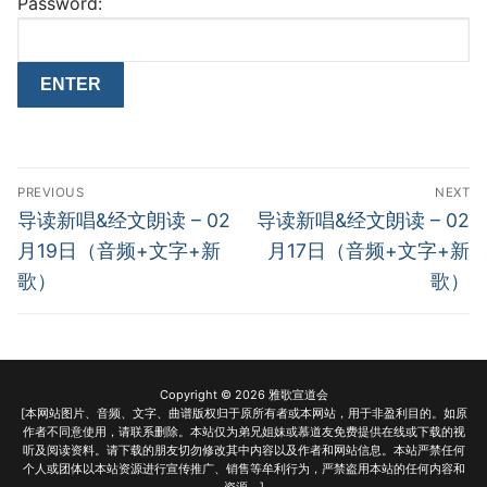
Password:
Post
PREVIOUS
NEXT
navigation
Previous
Next
导读新唱&经文朗读 – 02
导读新唱&经文朗读 – 02
post:
post:
月19日（音频+文字+新
月17日（音频+文字+新
歌）
歌）
Copyright © 2026 雅歌宣道会
[本网站图片、音频、文字、曲谱版权归于原所有者或本网站，用于非盈利目的。如原
作者不同意使用，请联系删除。本站仅为弟兄姐妹或慕道友免费提供在线或下载的视
听及阅读资料。请下载的朋友切勿修改其中内容以及作者和网站信息。本站严禁任何
个人或团体以本站资源进行宣传推广、销售等牟利行为，严禁盗用本站的任何内容和
资源。]