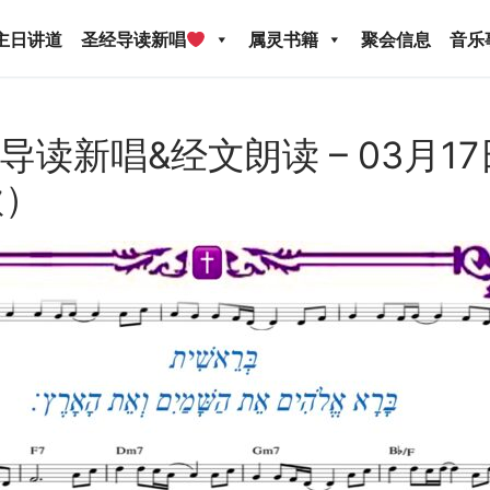
主日讲道
圣经导读新唱
属灵书籍
聚会信息
音乐
ed: 导读新唱&经文朗读 – 03月
歌）
圣经导读新唱
属灵书籍
聚会信息
音乐事工
宣
关于我们