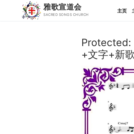
雅歌宣道会
主页
SACRED SONGS CHURCH
Skip
to
Protect
content
Search
+文字+新
for:
主页
主日讲道