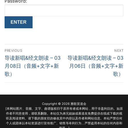
Password:
Post
PREVIOUS
NEXT
navigation
Previous
Next
导读新唱&经文朗读 – 03
导读新唱&经文朗读 – 03
post:
post:
月08日（音频+文字+新
月06日（音频+文字+新
歌）
歌）
Copyright © 2026 雅歌宣道会
[本网站图片、音频、文字、曲谱版权归于原所有者或本网站，用于非盈利目的。如原
作者不同意使用，请联系删除。本站仅为弟兄姐妹或慕道友免费提供在线或下载的视
听及阅读资料。请下载的朋友切勿修改其中内容以及作者和网站信息。本站严禁任何
个人或团体以本站资源进行宣传推广、销售等牟利行为，严禁盗用本站的任何内容和
资源。]