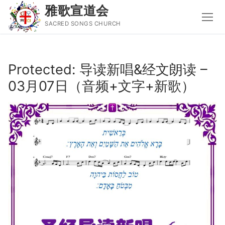
雅歌宣道会
SACRED SONGS CHURCH
Skip
to
Protected: 导读新唱&经文朗读 –
content
03月07日（音频+文字+新歌）
Search
for:
主页
主日讲道
圣经导读新唱
属灵书籍
聚会信息
音乐事工