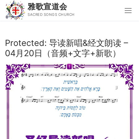
雅歌宣道会
SACRED SONGS CHURCH
Skip
to
Protected: 导读新唱&经文朗读 –
content
04月20日（音频+文字+新歌）
Search
for:
主页
主日讲道
圣经导读新唱
属灵书籍
聚会信息
音乐事工