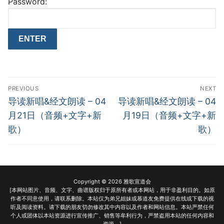
Password:
Post
PREVIOUS
NEXT
navigation
Previous
Next
导读新唱&经文朗读 – 04
导读新唱&经文朗读 – 04
post:
post:
月21日（音频+文字+新
月19日（音频+文字+新
歌）
歌）
Copyright © 2026 雅歌宣道会
[本网站图片、音频、文字、曲谱版权归于原所有者或本网站，用于非盈利目的。如原
作者不同意使用，请联系删除。本站仅为弟兄姐妹或慕道友免费提供在线或下载的视
听及阅读资料。请下载的朋友切勿修改其中内容以及作者和网站信息。本站严禁任何
个人或团体以本站资源进行宣传推广、销售等牟利行为，严禁盗用本站的任何内容和
资源。]