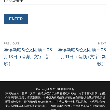
Password:
Post
PREVIOUS
NEXT
navigation
Previous
Next
导读新唱&经文朗读 – 05
导读新唱&经文朗读 – 05
post:
post:
月13日（音频+文字+新
月11日（音频+文字+新
歌）
歌）
Copyright © 2026 雅歌宣道会
[本网站图片、音频、文字、曲谱版权归于原所有者或本网站，用于非盈利目的。如原
作者不同意使用，请联系删除。本站仅为弟兄姐妹或慕道友免费提供在线或下载的视
听及阅读资料。请下载的朋友切勿修改其中内容以及作者和网站信息。本站严禁任何
个人或团体以本站资源进行宣传推广、销售等牟利行为，严禁盗用本站的任何内容和
资源。]