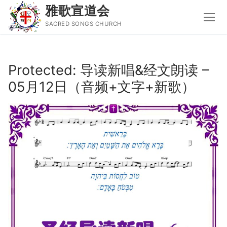
雅歌宣道会
SACRED SONGS CHURCH
Skip
to
Protected: 导读新唱&经文朗读 –
content
05月12日（音频+文字+新歌）
Search
for:
主页
主日讲道
圣经导读新唱
属灵书籍
聚会信息
音乐事工