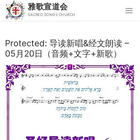
雅歌宣道会
SACRED SONGS CHURCH
Skip
to
Protected: 导读新唱&经文朗读 –
content
05月20日（音频+文字+新歌）
Search
for:
主页
主日讲道
圣经导读新唱
属灵书籍
聚会信息
音乐事工