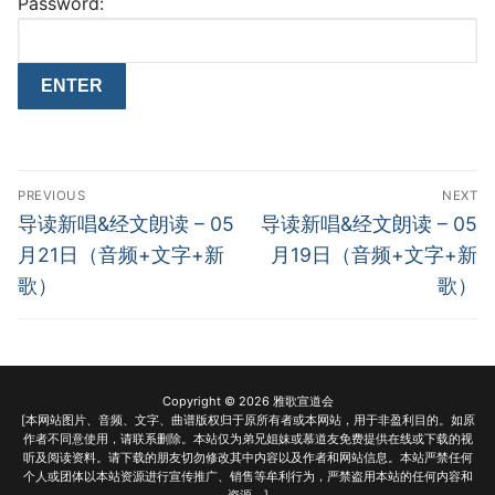
Password:
Post
PREVIOUS
NEXT
navigation
Previous
Next
导读新唱&经文朗读 – 05
导读新唱&经文朗读 – 05
post:
post:
月21日（音频+文字+新
月19日（音频+文字+新
歌）
歌）
Copyright © 2026 雅歌宣道会
[本网站图片、音频、文字、曲谱版权归于原所有者或本网站，用于非盈利目的。如原
作者不同意使用，请联系删除。本站仅为弟兄姐妹或慕道友免费提供在线或下载的视
听及阅读资料。请下载的朋友切勿修改其中内容以及作者和网站信息。本站严禁任何
个人或团体以本站资源进行宣传推广、销售等牟利行为，严禁盗用本站的任何内容和
资源。]