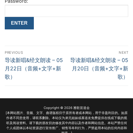
Password:
Post
PREVIOUS
NEXT
navigation
Previous
Next
导读新唱&经文朗读 – 05
导读新唱&经文朗读 – 05
post:
post:
月22日（音频+文字+新
月20日（音频+文字+新
歌）
歌）
Copyright © 2026 雅歌宣道会
[本网站图片、音频、文字、曲谱版权归于原所有者或本网站，用于非盈利目的。如原
作者不同意使用，请联系删除。本站仅为弟兄姐妹或慕道友免费提供在线或下载的视
听及阅读资料。请下载的朋友切勿修改其中内容以及作者和网站信息。本站严禁任何
个人或团体以本站资源进行宣传推广、销售等牟利行为，严禁盗用本站的任何内容和
资源。]