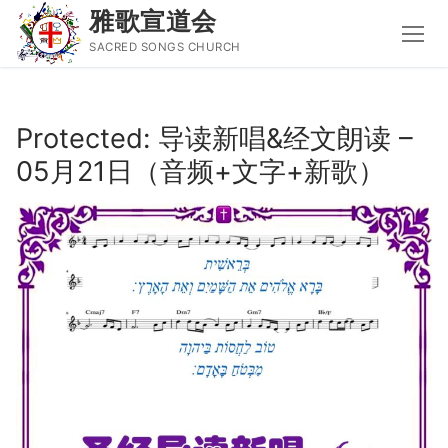
雅歌宣道会
SACRED SONGS CHURCH
Skip
to
Protected: 导读新唱&经文朗读 –
content
05月21日（音频+文字+新歌）
Search
for:
主页
主日讲道
圣经导读新唱
属灵书籍
聚会信息
音乐事工