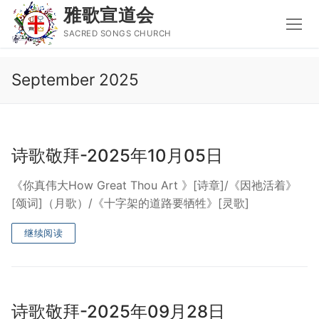
雅歌宣道会
SACRED SONGS CHURCH
Skip
September 2025
to
content
Search
for:
诗歌敬拜-2025年10月05日
主页
《你真伟大How Great Thou Art 》[诗章]/《因祂活着》
主日讲道
[颂词]（月歌）/《十字架的道路要牺牲》[灵歌]
圣经导读新唱
继续阅读
属灵书籍
聚会信息
诗歌敬拜-2025年09月28日
音乐事工