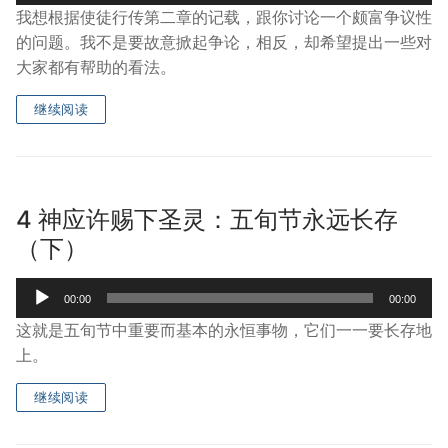
Player
我想根据使徒行传第二章的记载，跟你讨论一个颇富争议性
的问题。我不是要故意掀起争论，相反，却希望提出一些对
大家都有帮助的看法。
继续阅读
4 神应许赐下圣灵：五旬节永远长存
（下）
Audio
00:00
00:00
Player
这就是五旬节中重要而基本的永恒事物，它们一一要长存地
上。
继续阅读