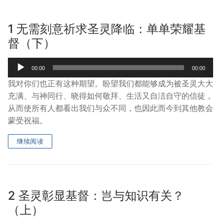
宣教事工
1 无需刻意祈求圣灵降临：单单荣耀基
神学研究
督（下）
关于我们
Audio
00:00
00:00
Player
我对你们也正有这种期望。盼望我们都能够成为被圣灵大大
充满、与神同行、晓得如何敬拜、生活又自洁自守的信徒，
从而使所有人都看出我们与众不同，也因此而今到其他教会
蒙受祝福。
继续阅读
2 圣灵彰显基督：岂与知识有关？
（上）