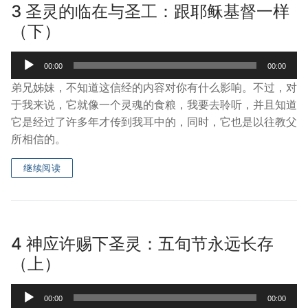
3 圣灵的临在与圣工：跟耶稣基督一样
（下）
Audio
00:00
00:00
Player
弟兄姊妹，不知道这信经的内容对你有什么影响。不过，对
于我来说，它就像一个灵魂的食粮，我要去聆听，并且知道
它是经过了许多年才传到我耳中的，同时，它也是以往教父
所相信的。
继续阅读
4 神应许赐下圣灵：五旬节永远长存
（上）
Audio
00:00
00:00