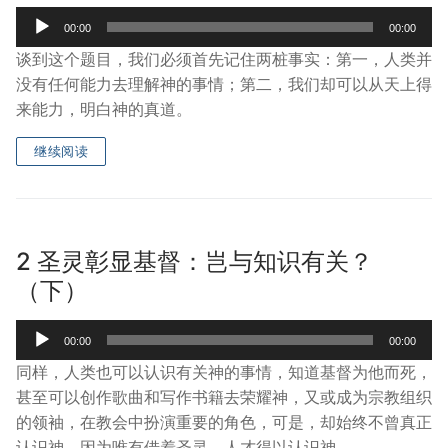
Audio
00:00
00:00
Player
谈到这个题目，我们必须首先记住两桩事实：第一，人类并
没有任何能力去理解神的事情；第二，我们却可以从天上得
来能力，明白神的真道。
继续阅读
2 圣灵彰显基督：岂与知识有关？
（下）
Audio
00:00
00:00
Player
同样，人类也可以认识有关神的事情，知道基督为他而死，
甚至可以创作歌曲和写作书籍去荣耀神，又或成为宗教组织
的领袖，在教会中扮演重要的角色，可是，却始终不曾真正
认识神。因为唯有借着圣灵，人才得以认识神。