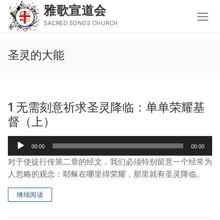
雅歌宣道会
SACRED SONGS CHURCH
Skip
圣灵的大能
to
content
Search
for:
1 无需刻意祈求圣灵降临：单单荣耀基
主页
督（上）
主日讲道
Audio
00:00
00:00
Player
圣经导读新唱
对于使徒行传第二章的经文，我们必须特别留意一个经常为
人忽略的观念：耶稣在哪里得荣耀，那里就有圣灵降临。
属灵书籍
继续阅读
聚会信息
音乐事工