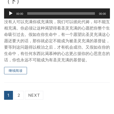
（下）
Audio
00:00
00:00
Player
没有人可以充满你或充满我，我们可以彼此代祷，却不能互
相充满。你必须让这种渴望得着圣灵充满的心愿把你整个生
命吸引过去。假如在你生命中，有一个愿望比圣灵充满这心
愿还要大的话，那你就必定不能成为被圣灵充满的基督徒，
要等到这问题得以根治之后，才有机会成功。又假如在你的
生命中，有任何东西比渴慕神的心志更占据你的心思意念的
话，你也永远不可能成为有圣灵充满的基督徒。
继续阅读
Posts
1
2
NEXT
pagination