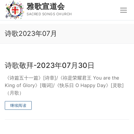
雅歌宣道会
SACRED SONGS CHURCH
Skip
诗歌2023年07月
to
content
Search
for:
诗歌敬拜-2023年07月30日
主页
《诗篇五十一篇》[诗章]/《祢是荣耀君王 You are the
主日讲道
King of Glory》[颂词]/《快乐日 O Happy Day》[灵歌]
（月歌）
圣经导读新唱
继续阅读
属灵书籍
聚会信息
音乐事工