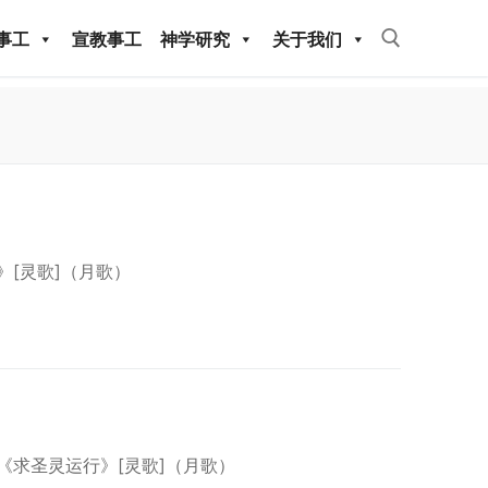
事工
宣教事工
神学研究
关于我们
Search for:
》[灵歌]（月歌）
教事工
神学研究
/《求圣灵运行》[灵歌]（月歌）