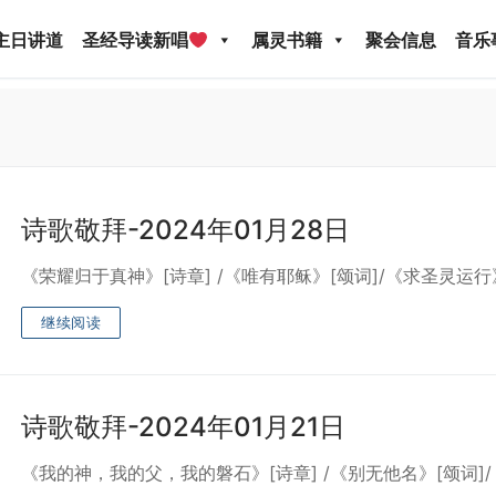
主日讲道
圣经导读新唱
属灵书籍
聚会信息
音乐
诗歌敬拜-2024年01月28日
《荣耀归于真神》[诗章] /《唯有耶稣》[颂词]/《求圣灵运行
圣经导读新唱
属灵书籍
聚会信息
音乐事工
宣
继续阅读
关于我们
诗歌敬拜-2024年01月21日
《我的神，我的父，我的磐石》[诗章] /《别无他名》[颂词]