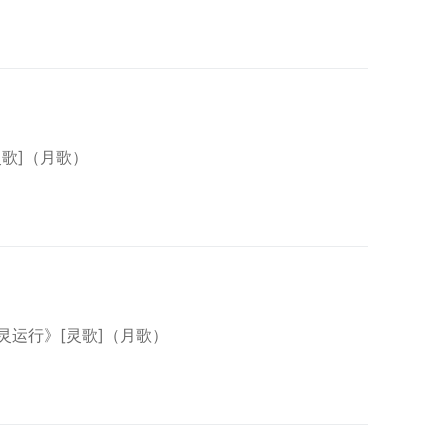
灵歌]（月歌）
圣灵运行》[灵歌]（月歌）