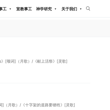
事工
宣教事工
神学研究
关于我们
Search for:
ves》[颂词]（月歌）/《献上活祭》[灵歌]
教事工
神学研究
》[颂词]（月歌）/《十字架的道路要牺牲》[灵歌]