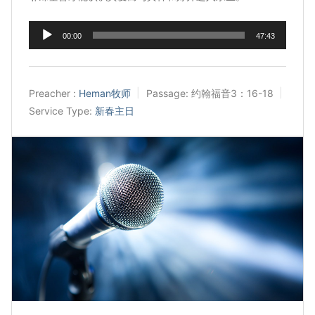
Audio
00:00
47:43
Player
Preacher :
Heman牧师
Passage:
约翰福音3：16-18
Service Type:
新春主日