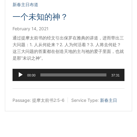
新春主日布道
一个未知的神？
February 14, 2021
通过提摩太前书的经文引出保罗在雅典的讲道，进而带出三
大问题：1. 人从何处来？2. 人为何活着？3. 人将去何处？
这三大问题的答案都在创造天地的主与祂的爱子里面，也就
是那“未识之神”。
Audio
00:00
37:31
Player
Passage:
提摩太前书2:5-6
Service Type:
新春主日