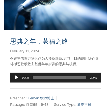
宣教事工
神学研究
关于我们
恩典之年，蒙福之路
February 11, 2024
创造主借着万物运作为人预备群畜/五谷，目的是叫我们懂
得感恩歌颂救主基督年年岁岁的恩典与祝福。
Audio
00:00
39:45
Player
Preacher :
Heman 牧师博士
Passage:
诗篇65：9-13
Service Type:
新春主日