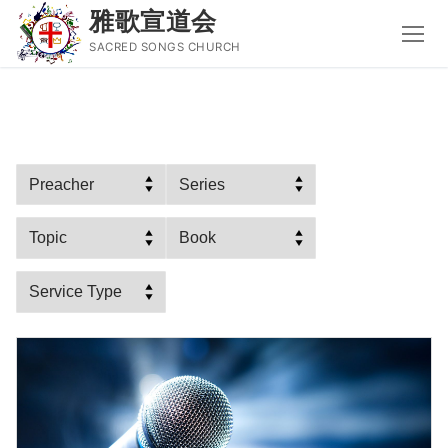
雅歌宣道会
SACRED SONGS CHURCH
Skip
to
content
Search
for:
主页
主日讲道
圣经导读新唱
属灵书籍
聚会信息
音乐事工