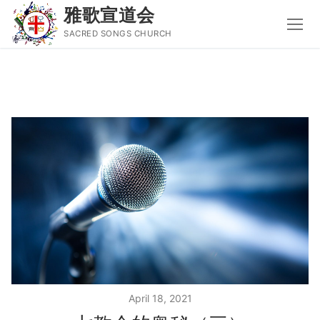
雅歌宣道会
SACRED SONGS CHURCH
Skip
to
content
Search
for:
主页
主日讲道
圣经导读新唱
属灵书籍
聚会信息
April 18, 2021
音乐事工