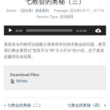
七教会的奥秘（三）
宣教事工
Series:
《启示录》讲道系列
Passage:
启示录2:8-11，3:7-13
Service Type:
主日崇拜
神学研究
关于我们
Audio
00:00
01:11:50
Player
基督命令约翰写信提醒士每拿和非拉铁非教会的问题，教导
我们教会要胜过“贫富不分”和“大小不分”的小信，忠于真道
必赢得生命冠冕。
Download Files
Notes
« 七教会的奥秘（二）
七教会的奥秘（四） »