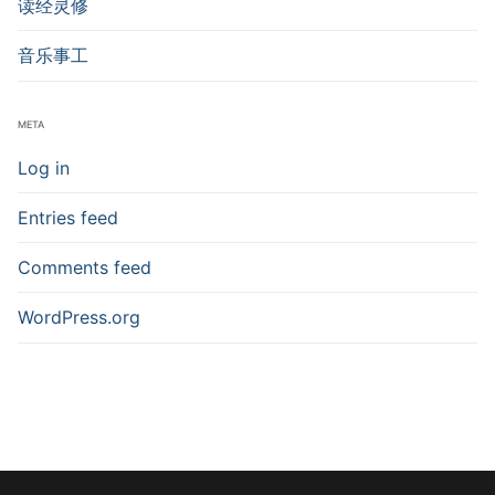
读经灵修
音乐事工
META
Log in
Entries feed
Comments feed
WordPress.org