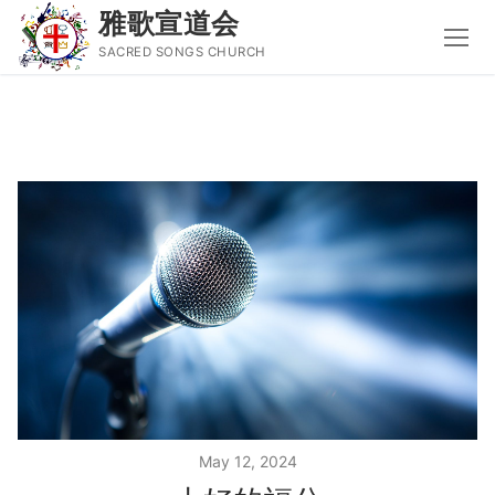
雅歌宣道会
SACRED SONGS CHURCH
Skip
to
content
Search
for:
主页
主日讲道
圣经导读新唱
属灵书籍
聚会信息
May 12, 2024
音乐事工