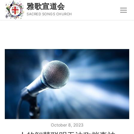
雅歌宣道会
SACRED SONGS CHURCH
Skip
to
content
Search
for:
主页
主日讲道
圣经导读新唱
属灵书籍
聚会信息
October 8, 2023
音乐事工