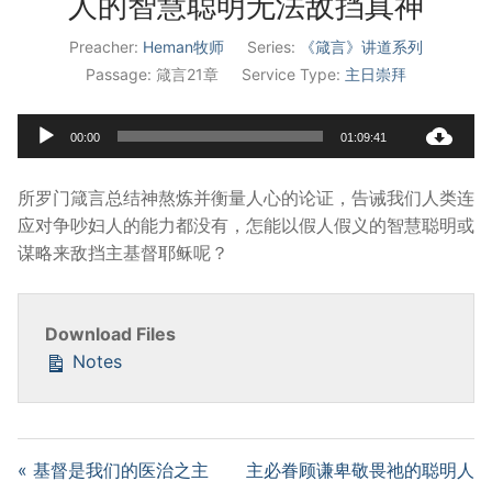
人的智慧聪明无法敌挡真神
宣教事工
Preacher:
Heman牧师
Series:
《箴言》讲道系列
Passage:
箴言21章
Service Type:
主日崇拜
神学研究
关于我们
Audio
00:00
01:09:41
Player
所罗门箴言总结神熬炼并衡量人心的论证，告诫我们人类连
应对争吵妇人的能力都没有，怎能以假人假义的智慧聪明或
谋略来敌挡主基督耶稣呢？
Download Files
Notes
« 基督是我们的医治之主
主必眷顾谦卑敬畏祂的聪明人