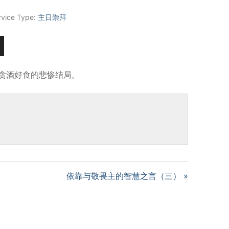
rvice Type:
主日崇拜
贪酒好食的悲惨结局。
依靠与敬畏主的智慧之言（三） »