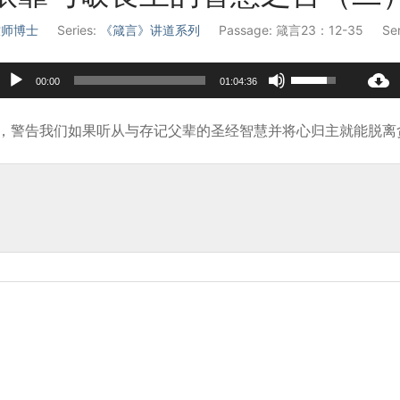
 牧师博士
Series:
《箴言》讲道系列
Passage:
箴言23：12-35
Se
Audio
Use
00:00
01:04:36
Player
Up/Down
Arrow
导，警告我们如果听从与存记父辈的圣经智慧并将心归主就能脱离
keys
to
increase
or
decrease
volume.